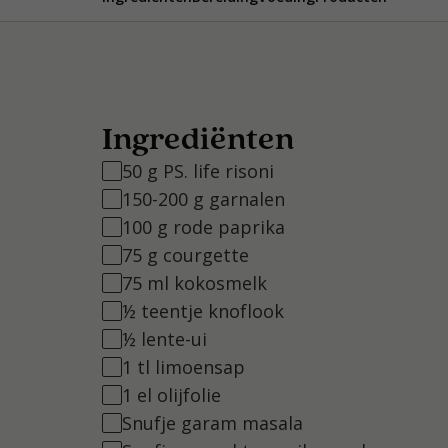
Ingrediënten
50 g PS. life risoni
150-200 g garnalen
100 g rode paprika
75 g courgette
75 ml kokosmelk
½ teentje knoflook
½ lente-ui
1 tl limoensap
1 el olijfolie
Snufje garam masala