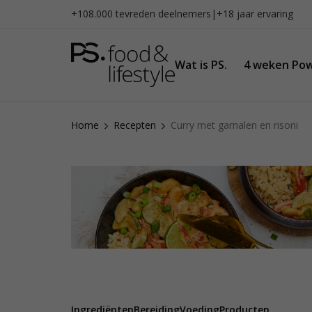
Naar
+108.000 tevreden deelnemers
|
+18 jaar ervaring
inhoud
gaan
Wat is PS.
4 weken Pow
Home
Recepten
Curry met garnalen en risoni
Ingrediënten
Bereiding
Voeding
Producten