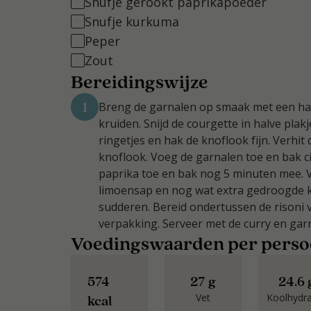
Snufje gerookt paprikapoeder
Snufje kurkuma
Peper
Zout
Bereidingswijze
1
Breng de garnalen op smaak met een halv
kruiden. Snijd de courgette in halve plakj
ringetjes en hak de knoflook fijn. Verhit d
knoflook. Voeg de garnalen toe en bak c
paprika toe en bak nog 5 minuten mee. 
limoensap en nog wat extra gedroogde kr
sudderen. Bereid ondertussen de risoni 
verpakking. Serveer met de curry en garn
Voedingswaarden per pers
574
27 g
24.6 
Vet
Koolhydr
kcal