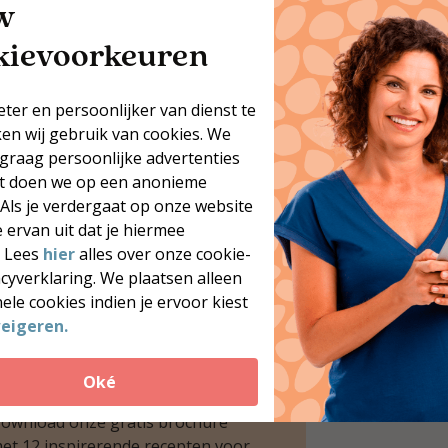
w
kievoorkeuren
eter en persoonlijker van dienst te
ken wij gebruik van cookies. We
 graag persoonlijke advertenties
at doen we op een anonieme
 Als je verdergaat op onze website
 ervan uit dat je hiermee
. Lees
hier
alles over onze cookie-
acyverklaring. We plaatsen alleen
ele cookies indien je ervoor kiest
12x koolhydraatarme
eigeren.
recepten
il je meer heerlijke,
Oké
oolhydraatarme recepten?
ownload onze gratis brochure
et 12 inspirerende recepten voor