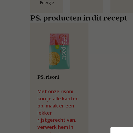
Energie
PS. producten in dit recept
PS. risoni
Met onze risoni
kun je alle kanten
op, maak er een
lekker
rijstgerecht van,
verwerk hem in