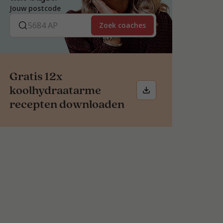
Jouw postcode
Zoek coaches
Gratis 12x
koolhydraatarme
recepten downloaden