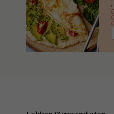
e
Lekker & gezond eten