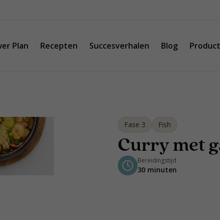
er Plan
Recepten
Succesverhalen
Blog
Produc
Fase 3
Fish
Curry met g
Bereidingstijd
30 minuten