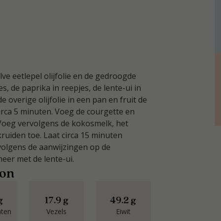
e eetlepel olijfolie en de gedroogde
es, de paprika in reepjes, de lente-ui in
e overige olijfolie in een pan en fruit de
irca 5 minuten. Voeg de courgette en
Voeg vervolgens de kokosmelk, het
uiden toe. Laat circa 15 minuten
volgens de aanwijzingen op de
eer met de lente-ui.
oon
g
17.9 g
49.2 g
aten
Vezels
Eiwit