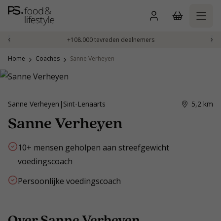
Naar
inhoud
gaan
‹
›
+108.000 tevreden deelnemers
Home
Coaches
Sanne Verheyen
Sanne Verheyen
|
Sint-Lenaarts
5,2
km
Sanne Verheyen
10+ mensen geholpen aan streefgewicht
voedingscoach
Persoonlijke voedingscoach
Over Sanne Verheyen