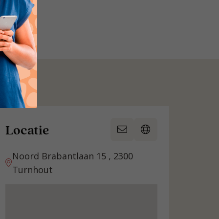
Locatie
Noord Brabantlaan 15 , 2300
Turnhout