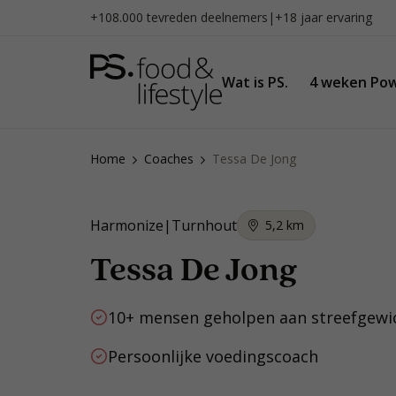
Naar
+108.000 tevreden deelnemers
|
+18 jaar ervaring
inhoud
gaan
Wat is PS.
4 weken Pow
Home
Coaches
Tessa De Jong
Harmonize
|
Turnhout
5,2
km
Tessa De Jong
10+ mensen geholpen aan streefgewi
Persoonlijke voedingscoach