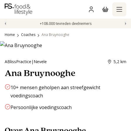
Naar
inhoud
gaan
‹
›
+108.000 tevreden deelnemers
Home
Coaches
Ana Bruynooghe
ABlissPractice
|
Nevele
5,2
km
Ana Bruynooghe
10+ mensen geholpen aan streefgewicht
voedingscoach
Persoonlijke voedingscoach
Over Ana Bruynooghe