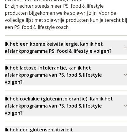
Er zijn echter steeds meer PS. food & lifestyle
producten bijgekomen welke soja-vrij zijn. Voor de
volledige lijst met soja-vrije producten kun je terecht bij
een PS. food & lifestyle coach.
Ik heb een koemelkeiwitallergie, kan ik het
afslankprogramma PS. food & lifestyle volgen?
Koemelkallergie is een abnormale reactie van het
afweersysteem op het eiwit in koemelk. Het
Ik heb lactose-intolerantie, kan ik het
afweersysteem ziet de eiwitten in de melk onterecht als
afslankprogramma van PS. food & lifestyle
schadelijk voor het lichaam en doet een aanval om ze af
volgen?
te weren. Deze reacties van het afweersysteem kunnen
Ja, de meeste mensen met lactose-intolerantie kunnen
variëren van mild tot ernstig en de klachten kunnen
de producten van PS. food & lifestyle goed verdragen.
Ik heb coeliakie (glutenintolerantie). Kan ik het
heel verschillend zijn. Bijna alle producten van PS. food
Lactose is een melksuiker en dit komt slechts in zeer
afslankprogramma van PS. food & lifestyle
& lifestyle bevatten melkeiwitten, het is daarom helaas
kleine mate voor in de PS. food & lifestyle producten.
volgen?
niet mogelijk om het programma te volgen.
Let op:
een
De hoeveelheid lactose die lactose-intoleranten
Mensen met coeliakie kunnen gluten niet verdragen.
koemelkeiwitallergie wordt vaak verward met een
kunnen verdragen varieert echter van persoon tot
Gluten is een eiwit dat voorkomt in granen zoals tarwe,
lactose intolerantie. Hierbij is men niet allergisch voor
Ik heb een glutensensitiviteit
persoon. De European Food Safety Authority